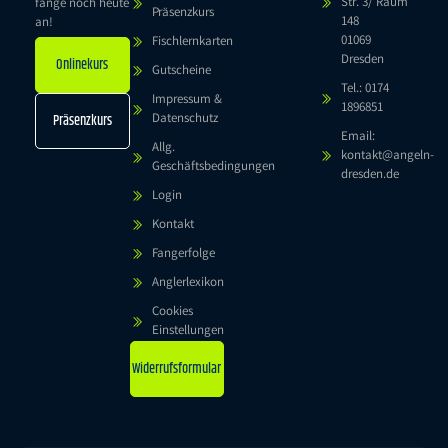
Str. 3/ Raum
fange noch heute
Präsenzkurs
148
an!
01069
Fischlernkarten
Dresden
Onlinekurs
Gutscheine
Tel.: 0174
Impressum &
1896851
Datenschutz
Präsenzkurs
Email:
Allg.
kontakt@angeln-
Geschäftsbedingungen
dresden.de
Login
Kontakt
Fangerfolge
Anglerlexikon
Cookies
Einstellungen
Widerrufsformular