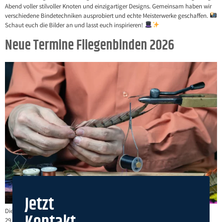
Abend voller stilvoller Knoten und einzigartiger Designs. Gemeinsam haben wir
verschiedene Bindetechniken ausprobiert und echte Meisterwerke geschaffen.
Schaut euch die Bilder an und lasst euch inspirieren!
Neue Termine Fliegenbinden 2026
Jetzt
Die neuen Termine zum Fliegenbinden stehen fest. Wir treffen uns am 13.01./
29.01./26.02. und 12.03. – (Memo: Immer ungerade Kalenderwochen (Uhrzeit