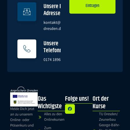
Unsere E-Mail-
Eintragen
Adresse
Alternative:
kontakt@angeln-
dresden.de
Unsere
Telefonnummer
0174 1896851
Das
Folge uns!
Ort der
Wichtigste
Kurse
Melde Dich jetzt
Alles zu den
TU Dresden/
an zu unserem
Onlinekursen
Zeunerbau
Online- oder
George-Bähr-
Präsenkurs und
Zum