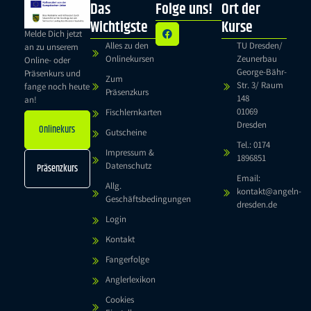
Das
Folge uns!
Ort der
Wichtigste
Kurse
Melde Dich jetzt
Alles zu den
TU Dresden/
an zu unserem
Onlinekursen
Zeunerbau
Online- oder
George-Bähr-
Präsenkurs und
Zum
Str. 3/ Raum
fange noch heute
Präsenzkurs
148
an!
01069
Fischlernkarten
Dresden
Onlinekurs
Gutscheine
Tel.: 0174
Impressum &
1896851
Datenschutz
Präsenzkurs
Email:
Allg.
kontakt@angeln-
Geschäftsbedingungen
dresden.de
Login
Kontakt
Fangerfolge
Anglerlexikon
Cookies