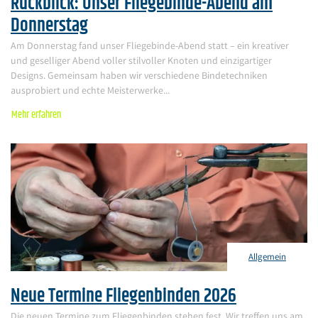
Rückblick: Unser Fliegebinde-Abend am
Donnerstag
Am Donnerstag fand unser Fliegebinde-Abend statt – ein kreativer
und geselliger Abend voller stilvoller Knoten und einzigartiger
Designs. Gemeinsam haben wir verschiedene Bindetechniken
ausprobiert und echte Meisterwerke...
Mehr erfahren
Allgemein
Neue Termine Fliegenbinden 2026
Die neuen Termine zum Fliegenbinden stehen fest. Wir treffen uns am