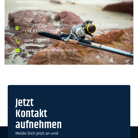
Informationen zu uns und natürlich auch zu unserer Leidenschaft
– dem Angeln!
TU Dresden/ Zeunerbau, George-Bähr-Str. 3 / Raum
148, 01069 Dresden
0174 1896851
kontakt@angeln-dresden.de
Jetzt
Kontakt
aufnehmen
Melde Dich jetzt an und