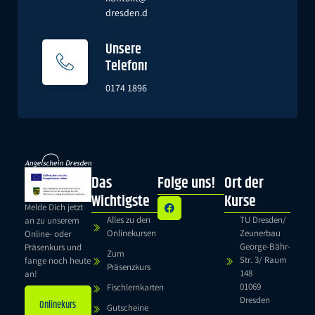
dresden.de
Unsere
Telefonnummer
0174 1896851
Das
Folge uns!
Ort der
Wichtigste
Kurse
Melde Dich jetzt
Alles zu den
TU Dresden/
an zu unserem
Onlinekursen
Zeunerbau
Online- oder
George-Bähr-
Präsenkurs und
Zum
Str. 3/ Raum
fange noch heute
Präsenzkurs
148
an!
01069
Fischlernkarten
Dresden
Onlinekurs
Gutscheine