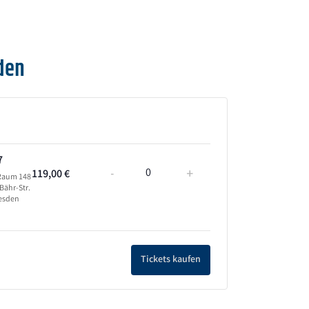
den
7
-
+
119,00
€
Anzahl
 Raum 148
Bähr-Str.
resden
Tickets kaufen