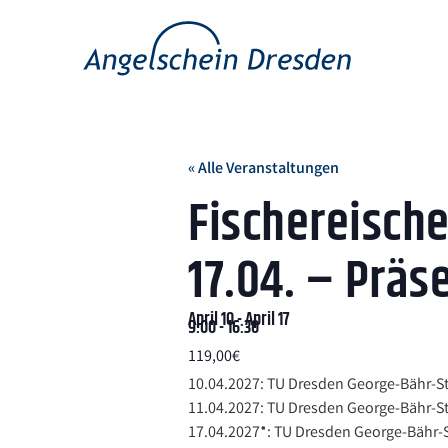
« Alle Veranstaltungen
Fischereische
17.04. – Präs
April 10
-
April 17
9:00
-
16:30
119,00€
10.04.2027: TU Dresden George-Bähr-St
11.04.2027: TU Dresden George-Bähr-St
17.04.2027*: TU Dresden George-Bähr-S