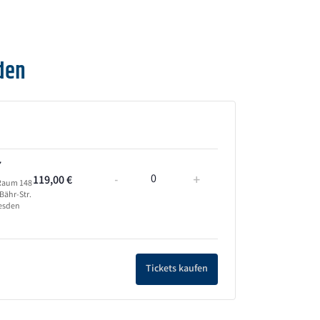
den
7
-
+
119,00
€
Anzahl
 Raum 148
Bähr-Str.
resden
Tickets kaufen