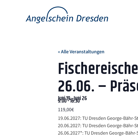
« Alle Veranstaltungen
Fischereische
26.06. – Präs
Juni 19
-
Juni 26
9:00
-
16:30
119,00€
19.06.2027: TU Dresden George-Bähr-St
20.06.2027: TU Dresden George-Bähr-St
26.06.2027*: TU Dresden George-Bähr-S